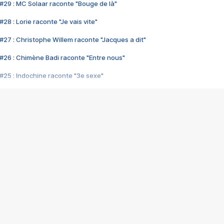
#29 : MC Solaar raconte "Bouge de là"
28 : Lorie raconte "Je vais vite"
#27 : Christophe Willem raconte "Jacques a dit"
#26 : Chimène Badi raconte "Entre nous"
#25 : Indochine raconte "3e sexe"
#24 : Zaho raconte "C'est chelou"
#23 : Patrick Bruel raconte "Au café des délices"
#22 : Kyo raconte "Le chemin"
#21 : Nolwenn Leroy raconte "Cassé"
#20 : Patrick Hernandez raconte "Born to be alive"
#19 : Lorie raconte "Près de moi"
#18 : Michael Jones raconte "A nos actes manqués" (avec Jean-Jacque
#17 : Khaled raconte "Aïcha"