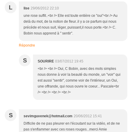
L
lise
29/06/2012 22:10
une rose suffit..<br /> Elle est toute entière ce "oui"<br /> Au
delà du mot, de la notion de fleur..il y a ce parfum qui nous
précède et nous suit, léger, puissant,il nous porte.<br /> C.
Bobin nous apprend à " sentir".
Répondre
S
SOURIRE
03/07/2012 19:45
<br /> <br /> Oui, C Bobin, avec des mots simples
nous donne à voir la beauté du monde, un "voir" qui
est aussi "sentir", comme voir de l'intérieur, un Oui,
une offrande, qui nous ouvre le coeur... Pascale<br
/> <br /> <br /> <br />
S
sevimguvenek@hotmail.com
20/06/2012 15:41
Difficile de ne pas pleurer en l'écoutant sur la vidéo, et de ne
pas s'enflammer avec ces roses rouges...merci Amie