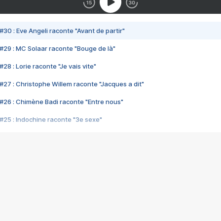
#30 : Eve Angeli raconte "Avant de partir"
#29 : MC Solaar raconte "Bouge de là"
28 : Lorie raconte "Je vais vite"
#27 : Christophe Willem raconte "Jacques a dit"
#26 : Chimène Badi raconte "Entre nous"
#25 : Indochine raconte "3e sexe"
#24 : Zaho raconte "C'est chelou"
#23 : Patrick Bruel raconte "Au café des délices"
#22 : Kyo raconte "Le chemin"
#21 : Nolwenn Leroy raconte "Cassé"
#20 : Patrick Hernandez raconte "Born to be alive"