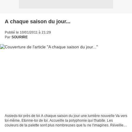
A chaque saison du jour...
Publié le 10/01/2011 à 21:29
Par
SOURIRE
Assieds-toi près de toi A chaque saison du jour une lumière nouvelle Va vers
toi-même. Etonne-toi de toi. Accueille la polyphonie qui t'habite. Les
couleurs de ta palette sont plus nombreuses que tu ne l'imagines. Réveille
les lumières de ton vitrail...