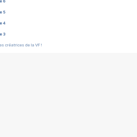
e 6
e 5
e 4
e 3
s créatrices de la VF !
e 2
e 1
e Mektoub My Love arrive enfin ! Rencontre avec Shaïn Boumedine et Sal
i : après Toni en famille
elle réalise le bouleversant Dites lui que je l'aime
ais ! Rencontre autour de Vie privée de Rebecca Zlotowski
 de Marguerite, Grave... Rencontre avec Ella Rumpf
 Les Rêveurs, un film intime sur la santé mentale