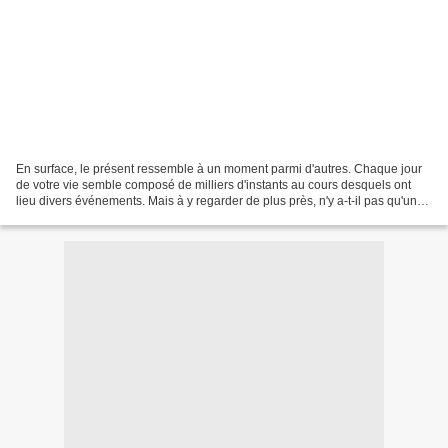
En surface, le présent ressemble à un moment parmi d'autres. Chaque jour
de votre vie semble composé de milliers d'instants au cours desquels ont
lieu divers événements. Mais à y regarder de plus près, n'y a-t-il pas qu'un
seul moment? La vie n'est-elle...