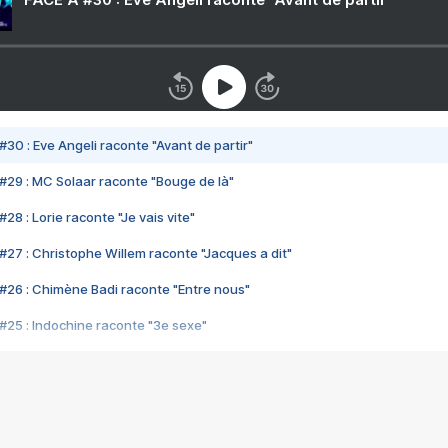
#30 : Eve Angeli raconte "Avant de partir"
#29 : MC Solaar raconte "Bouge de là"
28 : Lorie raconte "Je vais vite"
#27 : Christophe Willem raconte "Jacques a dit"
#26 : Chimène Badi raconte "Entre nous"
#25 : Indochine raconte "3e sexe"
#24 : Zaho raconte "C'est chelou"
#23 : Patrick Bruel raconte "Au café des délices"
#22 : Kyo raconte "Le chemin"