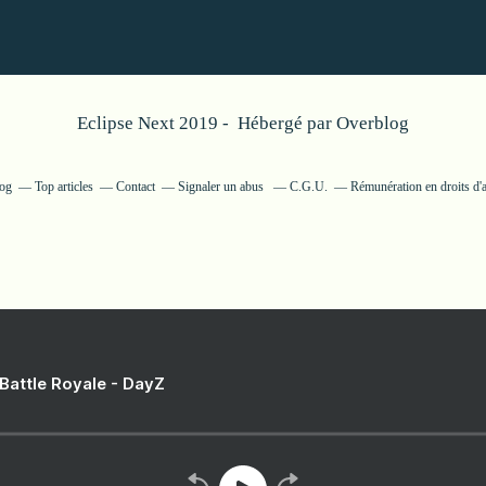
Eclipse Next 2019 - Hébergé par
Overblog
log
Top articles
Contact
Signaler un abus
C.G.U.
Rémunération en droits d'
 Battle Royale - DayZ