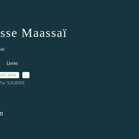
sse Maassaï
saï
Livres
5.07.2014
…
Par SOURIRE
on