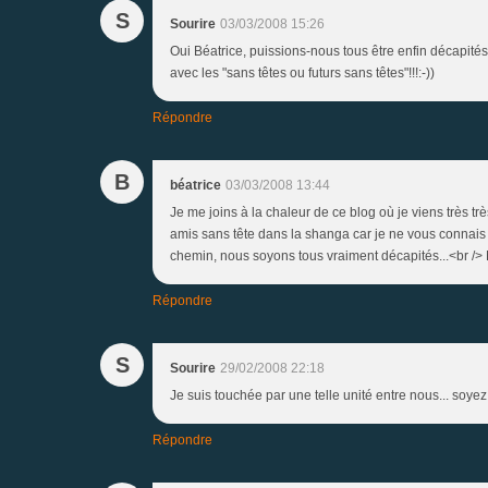
S
Sourire
03/03/2008 15:26
Oui Béatrice, puissions-nous tous être enfin décapité
avec les "sans têtes ou futurs sans têtes"!!!:-))
Répondre
B
béatrice
03/03/2008 13:44
Je me joins à la chaleur de ce blog où je viens très tr
amis sans tête dans la shanga car je ne vous connais
chemin, nous soyons tous vraiment décapités...<br 
Répondre
S
Sourire
29/02/2008 22:18
Je suis touchée par une telle unité entre nous... soyez
Répondre