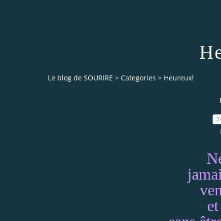
He
Le blog de SOURIRE
>
Categories
>
Heureux!
2
Ne
jama
ven
et