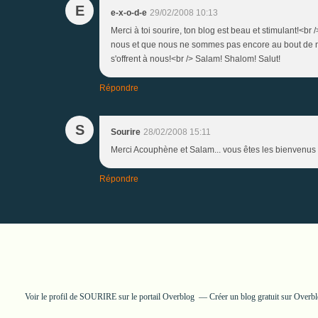
E
e-x-o-d-e
29/02/2008 10:13
Merci à toi sourire, ton blog est beau et stimulant!<br 
nous et que nous ne sommes pas encore au bout de n
s'offrent à nous!<br /> Salam! Shalom! Salut!
Répondre
S
Sourire
28/02/2008 15:11
Merci Acouphène et Salam... vous êtes les bienvenus 
Répondre
Voir le profil de
SOURIRE
sur le portail Overblog
Créer un blog gratuit sur Overb