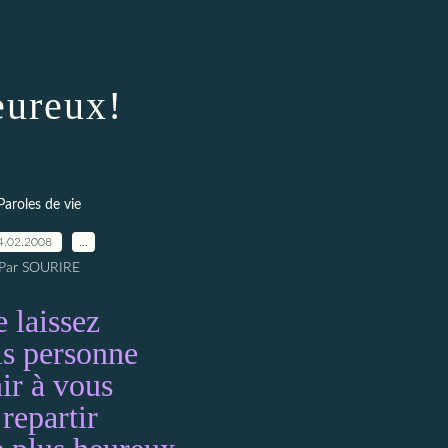
ureux!
Paroles de vie
4.02.2008
…
Par SOURIRE
 laissez
is personne
ir à vous
 repartir